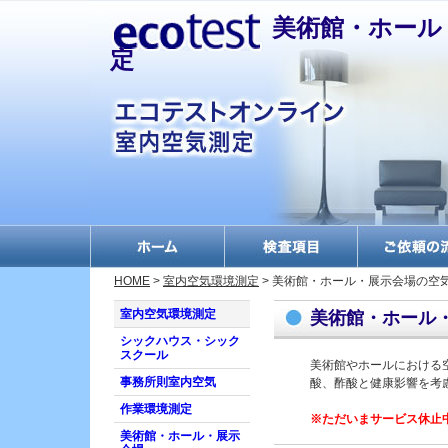
美術館・ホール
定
何だか分からない物を
HOME
>
室内空気環境測定
> 美術館・ホール・展示会場の空
調べたい方へ
室内空気環境測定
美術館・ホール
放射性物質測定
シックハウス・シック
ダイオキシン分析・調
スクール
査
美術館やホールにおける
事務所則室内空気
酸、酢酸と健康影響を考
排ガス測定
作業環境測定
PCB分析・絶縁油分析
※ただいまサービス休止
美術館・ホール・展示
エコマーク申請分析