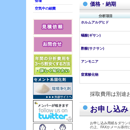
会場
価格・納期
EU規制/RoHS分析/グリ
空気中の細菌
ーン調達
アスベスト分析
分析項目
ホルムアルデヒド
質調査・水質分析
室内空気環境測定
蟻酸(ギサン)
土壌分析・調査
廃棄物・燃料分析
酢酸(サクサン)
臭気測定・においの調
査
アンモニア
食品分析・残留農薬分
析
窒素酸化物
細菌・カビ・微生物分
析
虫の同定
採取費用は別途
材料分析
お申し込み
お申し込み用紙をダウン
の上、FAXかメール添付