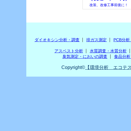
改装、改修工事前後に！
ダイオキシン分析・調査
排ガス測定
PCB分
アスベスト分析
水質調査・水質分析
臭気測定・においの調査
食品分析
Copyright©
【環境分析 エコテス