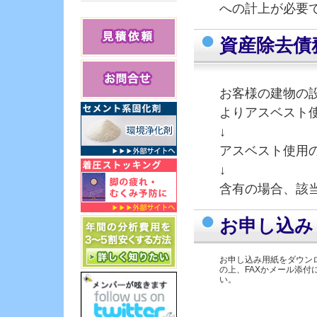
への計上が必要
EU規制/RoHS分析/グリ
ーン調達
アスベスト分析
資産除去債
水質調査・水質分析
室内空気環境測定
お客様の建物の
土壌分析・調査
廃棄物・燃料分析
よりアスベスト
臭気測定・においの調
↓
査
アスベスト使用
食品分析・残留農薬分
析
↓
細菌・カビ・微生物分
含有の場合、該
析
虫の同定
お申し込み
材料分析
お申し込み用紙をダウン
の上、FAXかメール添付
い。