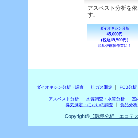
アスベスト分析を依
す。
ダイオキシン分析
45,000円
（税込49,500円）
焼却炉解体作業に！
ダイオキシン分析・調査
排ガス測定
PCB分
アスベスト分析
水質調査・水質分析
室
臭気測定・においの調査
食品分析
Copyright©
【環境分析 エコテス