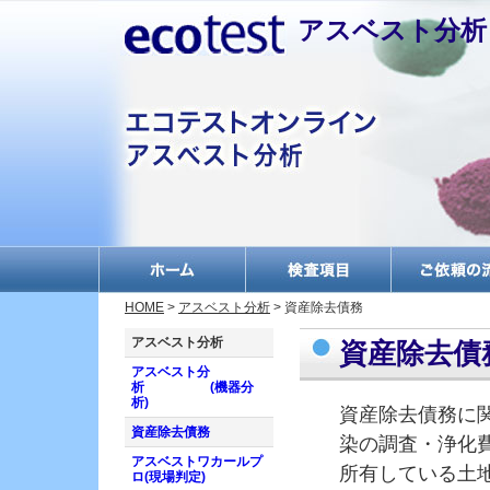
アスベスト分析
何だか分からない物を
HOME
>
アスベスト分析
> 資産除去債務
調べたい方へ
アスベスト分析
資産除去債
放射性物質測定
アスベスト分
ダイオキシン分析・調
析 (機器分
査
析)
資産除去債務に
排ガス測定
資産除去債務
染の調査・浄化
PCB分析・絶縁油分析
アスベストワカールプ
所有している土
ロ(現場判定)
エコマーク申請分析