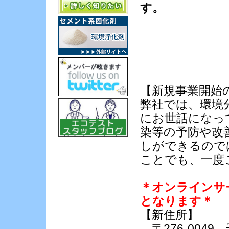
す。
EU規制/RoHS分析/グリ
ーン調達
アスベスト分析
水質検査・分析
室内空気環境測定
土壌分析・調査
廃棄物・燃料分析
【新規事業開始
臭気測定・においの調
査
弊社では、環境
食品分析・残留農薬分
にお世話になっ
析
染等の予防や改
細菌・カビ・微生物分
析
しができるので
虫の同定・トラップ診
ことでも、一度
断
材料分析
＊オンラインサ
毛髪ミネラル検査
となります＊
【新住所】
〒276-0049