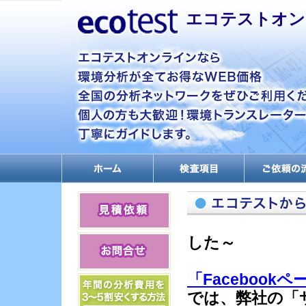
エコテストオン
何だか分からない物を
調べたい方へ
放射性物質測定
～エコテ
ダイオキシン分析・調
した～
査
排ガス測定
「Facebookペ
PCB分析・絶縁油分析
では、弊社の「
エコマーク申請分析